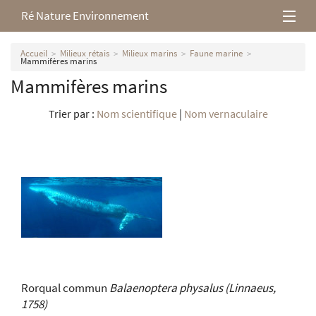
Ré Nature Environnement
L’association
Accueil
Milieux rétais
Milieux marins
Faune marine
Mammifères marins
Mammifères marins
Milieux rétais
Trier par :
Nom scientifique
|
Nom vernaculaire
Nos parutions
Rorqual commun
Balaenoptera physalus
(Linnaeus,
1758)