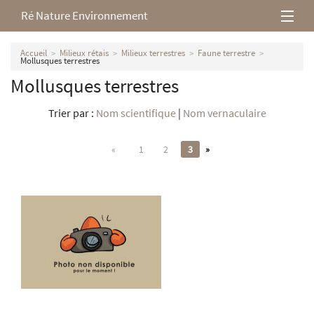
Ré Nature Environnement
L’association
Accueil
Milieux rétais
Milieux terrestres
Faune terrestre
Mollusques terrestres
Mollusques terrestres
Milieux rétais
Trier par :
Nom scientifique
|
Nom vernaculaire
Nos parutions
«
1
2
3
»