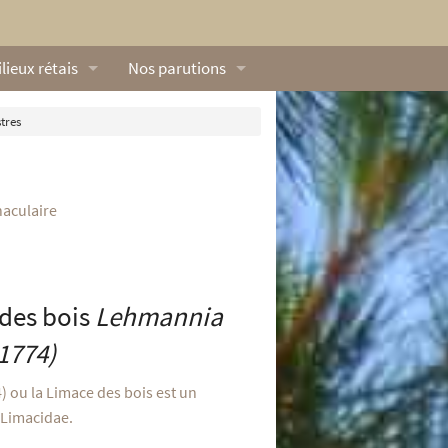
lieux rétais
Nos parutions
exique
Dossiers
tres
lerie rétaise
L’Œillet des dunes
ilieux marins
Livres
aculaire
ation
lieux terrestres
Vidéos naturalistes de Ré Nature Environnem
 des bois
Lehmannia
 1774)
) ou la Limace des bois est un
 Limacidae.