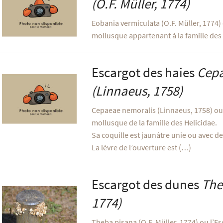
(O.F. Müller, 1774)
Eobania vermiculata (O.F. Müller, 1774)
mollusque appartenant à la famille des 
Escargot des haies
Cepa
(Linnaeus, 1758)
Cepaeae nemoralis (Linnaeus, 1758) ou 
mollusque de la famille des Helicidae.
Sa coquille est jaunâtre unie ou avec d
La lèvre de l’ouverture est (…)
Escargot des dunes
The
1774)
Theba pisana (O.F. Müller, 1774) ou l’