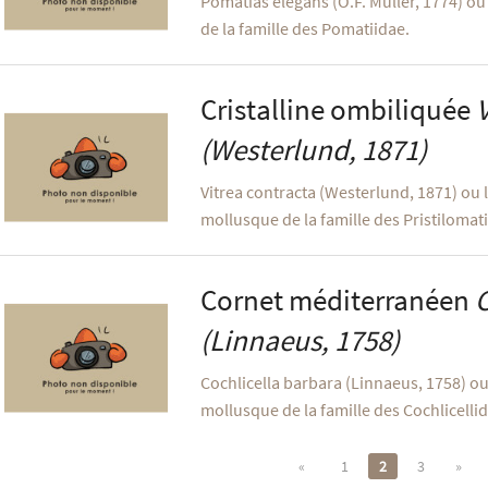
Pomatias elegans (O.F. Müller, 1774) ou
de la famille des Pomatiidae.
Cristalline ombiliquée
(Westerlund, 1871)
Vitrea contracta (Westerlund, 1871) ou l
mollusque de la famille des Pristilomat
Cornet méditerranéen
C
(Linnaeus, 1758)
Cochlicella barbara (Linnaeus, 1758) o
mollusque de la famille des Cochlicelli
«
1
2
3
»