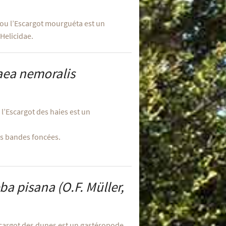
 ou l’Escargot mourguéta est un
Helicidae.
ea nemoralis
l’Escargot des haies est un
es bandes foncées.
ba pisana
(O.F. Müller,
Escargot des dunes est un gastéropode