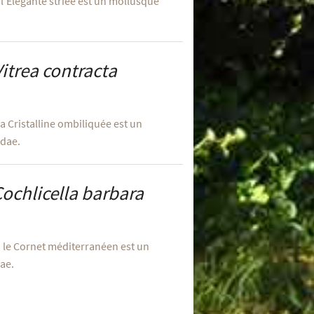
 l’Élégante striée est un mollusque
Vitrea contracta
a Cristalline ombiliquée est un
idae.
ochlicella barbara
u le Cornet méditerranéen est un
dae.