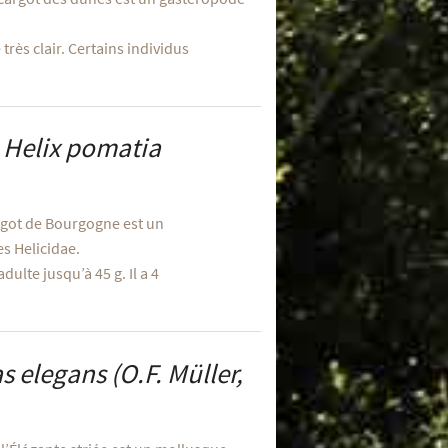
très clair. Certains individus
e
Helix pomatia
rgot de Bourgogne est un
s Helicidae.
ulte jusqu’à 45 g. Il a 4
s elegans
(O.F. Müller,