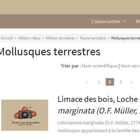
L’association
Mi
Qui sommes nous ?
L
Accueil
Milieux rétais
Milieux terrestres
Faune terrestre
Mollusques terres
Mollusques terrestres
Nos missions
Ga
Nos statuts
M
Trier par :
Nom scientifique
|
Nom vern
Le Conseil d’Administr
Mi
«
1
2
3
»
Nos partenaires
Limace des bois, Loche
Nous contacter
marginata
(O.F. Müller,
Actualités
Lehmannia marginata (O.F. Müller, 1774
mollusque appartenant à la famille des