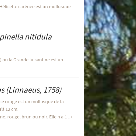
l’Hélicette carénée est un mollusque
inella nitidula
 ou la Grande luisantine est un
us
(Linnaeus, 1758)
ace rouge est un mollusque de la
u’à 12 cm.
ne, rouge, brun ou noir. Elle n’a (…)