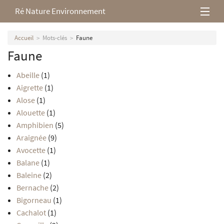
Ré Nature Environnement
L’association
Accueil
Mots-clés
Faune
Faune
Milieux rétais
Abeille
(1)
Nos parutions
Aigrette
(1)
Alose
(1)
Alouette
(1)
Amphibien
(5)
Araignée
(9)
Avocette
(1)
Balane
(1)
Baleine
(2)
Bernache
(2)
Bigorneau
(1)
Cachalot
(1)