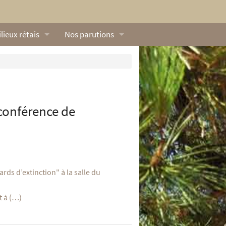
lieux rétais
Nos parutions
exique
Dossiers
lerie rétaise
L’Œillet des dunes
ilieux marins
Livres
conférence de
ation
lieux terrestres
Vidéos naturalistes de Ré Nature Environnem
rds d’extinction" à la salle du
t à (…)