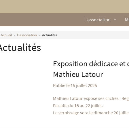
L’association
Mi
Qui sommes nous ?
L
Accueil
L’association
Actualités
Actualités
Nos missions
Ga
Nos statuts
M
Exposition dédicace et 
Le Conseil d’Administr
Mi
Mathieu Latour
Nos partenaires
Publié le 15 juillet 2025
Nous contacter
Mathieu Latour expose ses clichés "Rega
Paradis du 18 au 22 juillet.
Actualités
Le vernissage sera le dimanche 20 juille