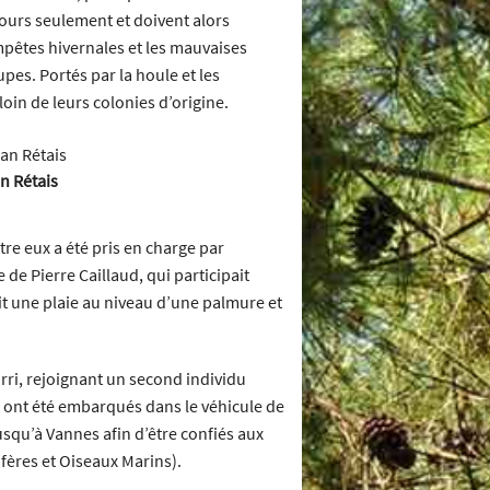
jours seulement et doivent alors
mpêtes hivernales et les mauvaises
es. Portés par la houle et les
 loin de leurs colonies d’origine.
n Rétais
tre eux a été pris en charge par
e Pierre Caillaud, qui participait
it une plaie au niveau d’une palmure et
rri, rejoignant un second individu
s ont été embarqués dans le véhicule de
squ’à Vannes afin d’être confiés aux
ères et Oiseaux Marins).