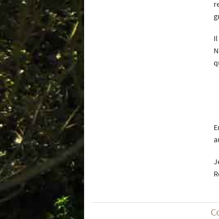
r
g
I
N
q
E
a
J
R
C