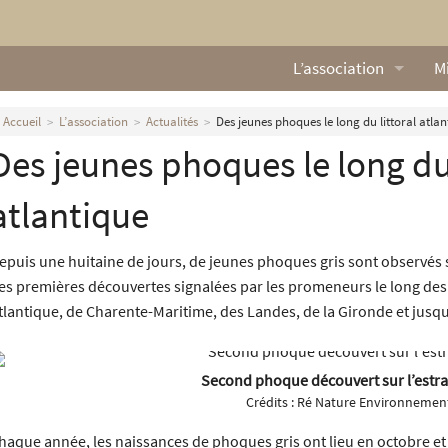
L’association
Mi
Qui sommes nous ?
L
Accueil
L’association
Actualités
Des jeunes phoques le long du littoral atlan
Des jeunes phoques le long du 
Nos missions
Ga
Nos statuts
M
atlantique
Le Conseil d’Administr
Mi
epuis une huitaine de jours, de jeunes phoques gris sont observés sur 
es premières découvertes signalées par les promeneurs le long des 
Nos partenaires
tlantique, de Charente-Maritime, des Landes, de la Gironde et jusq
Nous contacter
Second phoque découvert sur l’estra
Actualités
Crédits :
Ré Nature Environnemen
haque année, les naissances de phoques gris ont lieu en octobre e