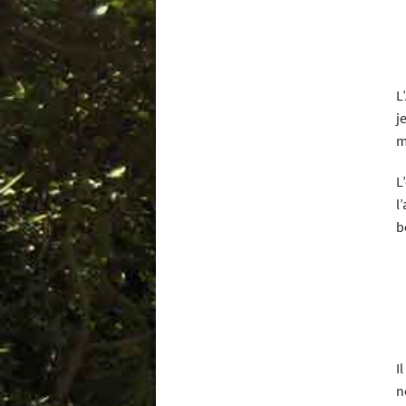
L
j
m
L
l
b
I
n