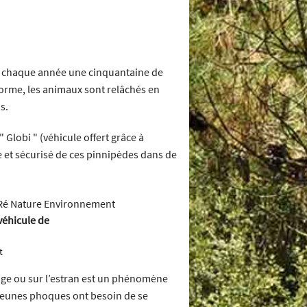
ite chaque année une cinquantaine de
forme, les animaux sont relâchés en
s.
lobi " (véhicule offert grâce à
de et sécurisé de ces pinnipèdes dans de
véhicule de
t
age ou sur l’estran est un phénomène
s jeunes phoques ont besoin de se