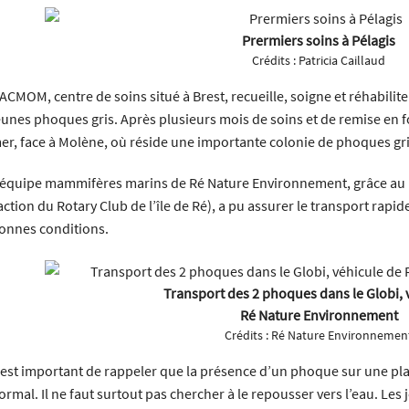
Prermiers soins à Pélagis
Crédits :
Patricia Caillaud
’ACMOM, centre de soins situé à Brest, recueille, soigne et réhabil
eunes phoques gris. Après plusieurs mois de soins et de remise en 
er, face à Molène, où réside une importante colonie de phoques gri
’équipe mammifères marins de Ré Nature Environnement, grâce au " G
’action du Rotary Club de l’île de Ré), a pu assurer le transport rapi
onnes conditions.
Transport des 2 phoques dans le Globi, 
Ré Nature Environnement
Crédits :
Ré Nature Environnemen
l est important de rappeler que la présence d’un phoque sur une pl
ormal. Il ne faut surtout pas chercher à le repousser vers l’eau. Le