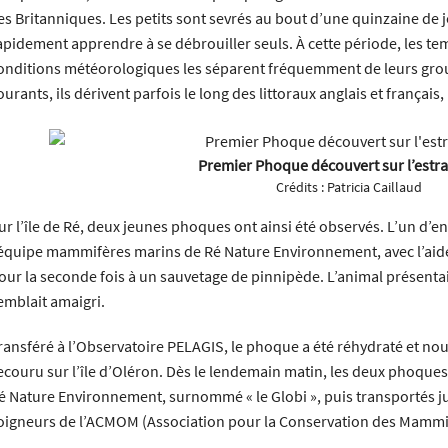
les Britanniques. Les petits sont sevrés au bout d’une quinzaine de 
apidement apprendre à se débrouiller seuls. À cette période, les te
onditions météorologiques les séparent fréquemment de leurs group
ourants, ils dérivent parfois le long des littoraux anglais et français,
Premier Phoque découvert sur l’estra
Crédits :
Patricia Caillaud
ur l’île de Ré, deux jeunes phoques ont ainsi été observés. L’un d’en
’équipe mammifères marins de Ré Nature Environnement, avec l’aide d
our la seconde fois à un sauvetage de pinnipède. L’animal présenta
emblait amaigri.
ransféré à l’Observatoire PELAGIS, le phoque a été réhydraté et nou
ecouru sur l’île d’Oléron. Dès le lendemain matin, les deux phoque
é Nature Environnement, surnommé « le Globi », puis transportés ju
oigneurs de l’ACMOM (Association pour la Conservation des Mammif