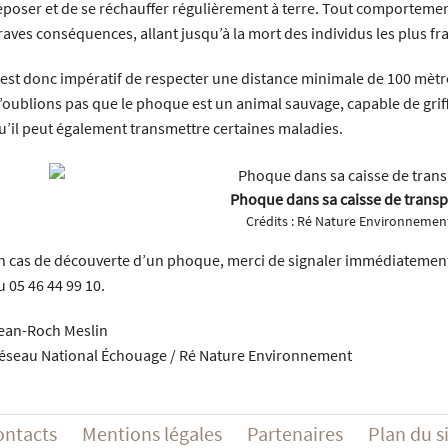
eposer et de se réchauffer régulièrement à terre. Tout comportemen
raves conséquences, allant jusqu’à la mort des individus les plus fra
l est donc impératif de respecter une distance minimale de 100 mètres
’oublions pas que le phoque est un animal sauvage, capable de griff
u’il peut également transmettre certaines maladies.
Phoque dans sa caisse de transp
Crédits :
Ré Nature Environnemen
n cas de découverte d’un phoque, merci de signaler immédiatement
u 05 46 44 99 10.
ean-Roch Meslin
éseau National Échouage / Ré Nature Environnement
ontacts
Mentions légales
Partenaires
Plan du s