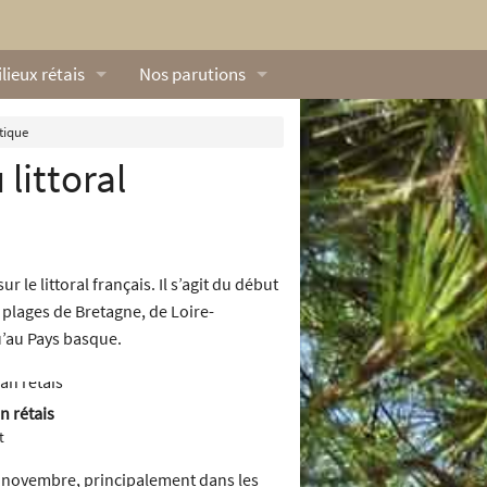
lieux rétais
Nos parutions
exique
Dossiers
tique
littoral
lerie rétaise
L’Œillet des dunes
ilieux marins
Livres
ation
lieux terrestres
Vidéos naturalistes de Ré Nature Environnem
le littoral français. Il s’agit du début
plages de Bretagne, de Loire-
u’au Pays basque.
n rétais
t
t novembre, principalement dans les