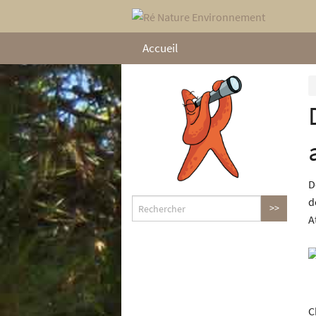
Accueil
D
d
A
C