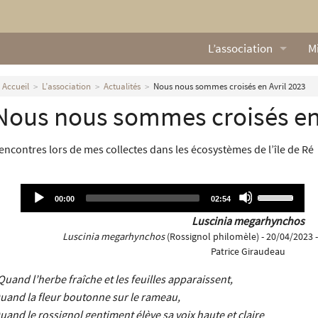
L’association
Mi
Qui sommes nous ?
L
Accueil
L’association
Actualités
Nous nous sommes croisés en Avril 2023
Nous nous sommes croisés en 
Nos missions
Ga
Nos statuts
M
encontres lors de mes collectes dans les écosystèmes de l’île de Ré
Le Conseil d’Administr
Mi
Audio
Use
Current
Total
00:00
02:54
Nos partenaires
time
duration
Player
Up/Down
Luscinia megarhynchos
Arrow
Luscinia megarhynchos
(Rossignol philomèle) - 20/04/2023 -
Nous contacter
keys
Patrice Giraudeau
to
Actualités
increase
Quand l’herbe fraîche et les feuilles apparaissent,
or
uand la fleur boutonne sur le rameau,
decrease
uand le rossignol gentiment élève sa voix haute et claire