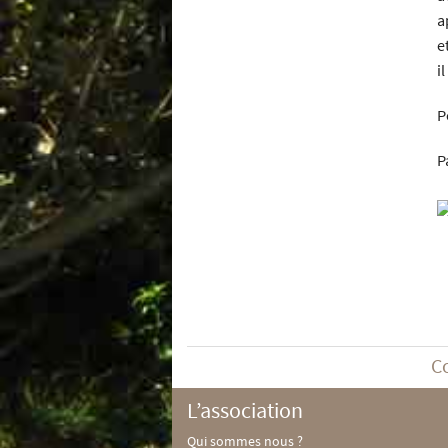
a
e
i
P
P
C
L’association
Qui sommes nous ?