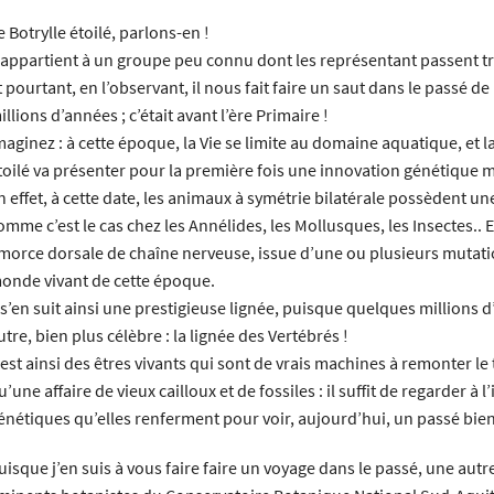
e Botrylle étoilé, parlons-en !
l appartient à un groupe peu connu dont les représentant passent t
t pourtant, en l’observant, il nous fait faire un saut dans le passé de l
illions d’années ; c’était avant l’ère Primaire !
maginez : à cette époque, la Vie se limite au domaine aquatique, et la
toilé va présenter pour la première fois une innovation génétique 
n effet, à cette date, les animaux à symétrie bilatérale possèdent u
omme c’est le cas chez les Annélides, les Mollusques, les Insectes.. E
morce dorsale de chaîne nerveuse, issue d’une ou plusieurs mutati
onde vivant de cette époque.
l s’en suit ainsi une prestigieuse lignée, puisque quelques millions 
utre, bien plus célèbre : la lignée des Vertébrés !
l est ainsi des êtres vivants qui sont de vrais machines à remonter le t
u’une affaire de vieux cailloux et de fossiles : il suffit de regarder à
énétiques qu’elles renferment pour voir, aujourd’hui, un passé bien 
uisque j’en suis à vous faire faire un voyage dans le passé, une autr