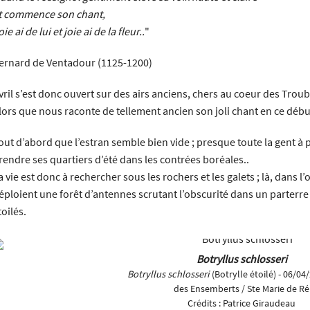
volume.
t commence son chant,
oie ai de lui et joie ai de la fleur..
"
ernard de Ventadour (1125-1200)
vril s’est donc ouvert sur des airs anciens, chers au coeur des Trou
lors que nous raconte de tellement ancien son joli chant en ce déb
out d’abord que l’estran semble bien vide ; presque toute la gent
rendre ses quartiers d’été dans les contrées boréales..
a vie est donc à rechercher sous les rochers et les galets ; là, dans 
éploient une forêt d’antennes scrutant l’obscurité dans un parterre 
toilés.
Botryllus schlosseri
Botryllus schlosseri
(Botrylle étoilé) - 06/04
des Ensemberts / Ste Marie de Ré
Crédits :
Patrice Giraudeau