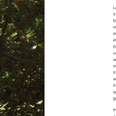
L
I
E
m
I
é
E
c
a
m
I
a
I
q
g
P