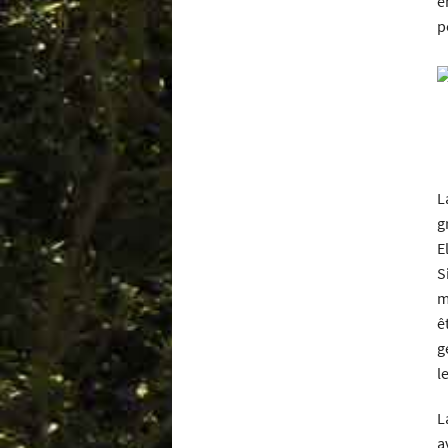
é
p
L
g
E
S
m
ê
g
l
L
a