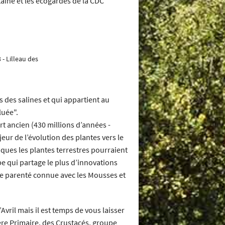
ine et les écogardes de la CDC
 - Lilleau des
s des salines et qui appartient au
luée".
ort ancien (430 millions d’années -
jeur de l’évolution des plantes vers le
iques les plantes terrestres pourraient
upe qui partage le plus d’innovations
che parenté connue avec les Mousses et
Avril mais il est temps de vous laisser
re Primaire, des Crustacés, groupe