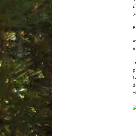
E
J
B
A
A
T
p
L
d
é