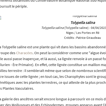
minents botanistes du Conservatoire Botanique National Sud-Aquita
oursuit le périple.
Tolypella salina
Tolypella salina
(Tolypelle saline) - 04/04/2023
Niges / Les Portes en Ré
Crédits :
Patrice Giraudeau
a Tolypelle saline est une plante qui vit dans les bassins abandonné
roupe des
Characées
. On peut la considérer comme une "algue évo
lle aussi passe inaperçue, et là aussi, sa lignée renvoie à un passé f
ilurien - Ère Primaire). En effet, cette lignée constitue un maillon ma
ilieu terrestre : il semblerait même que selon de nombreux scientif
tre issues de cette lignée ; en tout cas, les Charophytes sont le gro
énétiques avec les plantes terrestres, ce qui atteste de la plus pro
es Plantes Vasculaires.
a galerie des ancêtres serait encore longue à parcourir en ce mois d’
vec des Mollusques et des Echinodermes, groupes apparus avant l’è