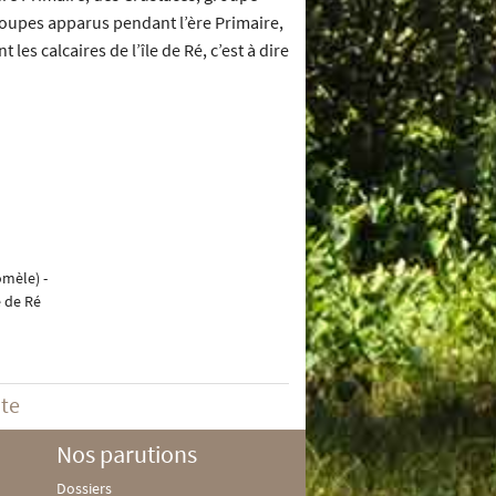
roupes apparus pendant l’ère Primaire,
s calcaires de l’île de Ré, c’est à dire
omèle) -
e de Ré
ite
Nos parutions
Dossiers