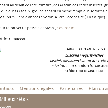
pparu au début de l’ère Primaire, des Arachnides et des Insectes, g
t quelques Oiseaux, groupe apparu en même temps que se formaient le
l y a 150 millions d’années environ, à l’ère Secondaire (Jurassique)
our retrouver un passé bien vivant,
c’est par ici
..
atrice Giraudeau
Luscinia megarhynchos
Luscinia megarhynchos
(Rossignol phil
24/06/2020 - Les Grands Prés / Ste Mari
Crédits :
Patrice Giraudeau
ontacts
Mentions légales
Partenaires
Plan du s
Milieux rétais
Lexique