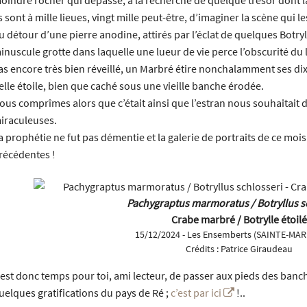
ls sont à mille lieues, vingt mille peut-être, d’imaginer la scène qui l
u détour d’une pierre anodine, attirés par l’éclat de quelques Botryl
inuscule grotte dans laquelle une lueur de vie perce l’obscurité du l
as encore très bien réveillé, un Marbré étire nonchalamment ses dix p
elle étoile, bien que caché sous une vieille banche érodée.
ous comprîmes alors que c’était ainsi que l’estran nous souhaitait 
iraculeuses.
a prophétie ne fut pas démentie et la galerie de portraits de ce moi
récédentes !
Pachygraptus marmoratus / Botryllus s
Crabe marbré / Botrylle étoilé
15/12/2024 - Les Ensemberts (SAINTE-MAR
Crédits :
Patrice Giraudeau
l est donc temps pour toi, ami lecteur, de passer aux pieds des banch
uelques gratifications du pays de Ré ;
c’est par ici
!..