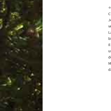
⭐
C
J
v
L
b
I
u
d
M
d