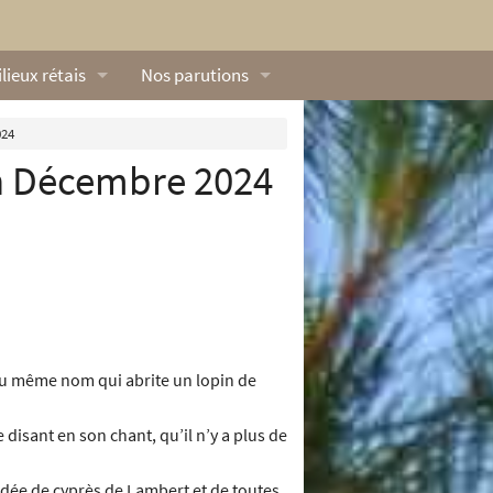
lieux rétais
Nos parutions
exique
Dossiers
024
n Décembre 2024
lerie rétaise
L’Œillet des dunes
ilieux marins
Livres
ation
lieux terrestres
Vidéos naturalistes de Ré Nature Environnem
du même nom qui abrite un lopin de
disant en son chant, qu’il n’y a plus de
ordée de cyprès de Lambert et de toutes