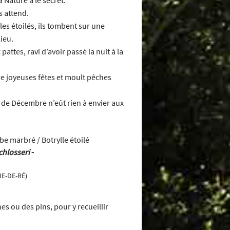
es attend.
les étoilés, ils tombent sur une
ieu.
attes, ravi d’avoir passé la nuit à la
de joyeuses fêtes et moult pêches
s de Décembre n’eût rien à envier aux
chlosseri
-
IE-DE-RÉ)
es ou des pins, pour y recueillir