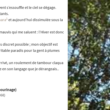
nt s’essouffle et le ciel se dégage.
tants.
1
hara
et aujourd’hui dissimulée sous la
s mauvis qui me saluent : l’Hiver est donc
s discret possible ; mon objectif est
véritable paradis pour la gent à plumes
 arrivé, un roulement de tambour claqua
re en son langage que je dérangeais..
bourinage)
AGE)