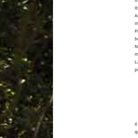
I
A
m
P
b
N
m
L
p
I
q