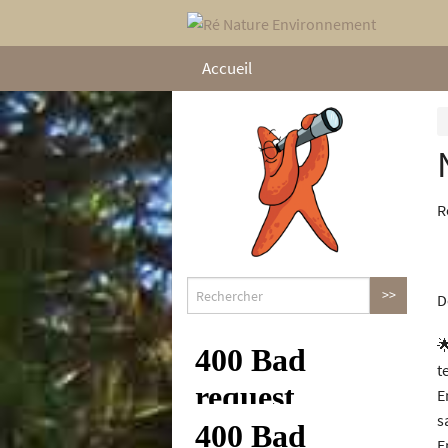
Accueil
R
D

t
E
s
E