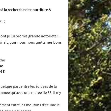
 à la recherche de nourriture &
AGE)
ont je lui promis grande notoriété !..
trônait, puis nous nous quittâmes bons
he
AGE)
uelque part entre les écluses de la
nommée qu’avec une marée de 88, il n’y
inément entre les moutons d’écume le
 Nature a le secret.