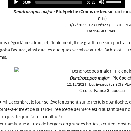
Current
Total
00:00
00:51
time
duration
or
Player
Up/Down
Dendrocopos major
- Pic épeiche (Coups de bec sur un tronc
decrease
Arrow
Cris)
volume.
keys
13/12/2022 - Les Évières (LE BOIS-PL
to
Patrice Giraudeau
increase
or
ous négociâmes donc, et, finalement, il me gratifia de son portrait d
decrease
l goba l’astuce, ainsi que les quelques vermisseaux de l’arbre où il 
volume.
mis.
Dendrocopos major
- Pic épeic
12/12/2024 - Les Évières (LE BOIS-PL
Crédits :
Patrice Giraudeau
 Mi-Décembre, le jour se lève lentement sur le Pertuis d’Antioche, q
ointe-à-Pitre et de la Tard-Tirée (cette dernière est d’autant bien 
ura pas de quoi faire la maline !).
eux amis, aux allures de bergers en grandes bottes, scrutent obst
oindre rocher qui dépasse, à la recherche de quelque trésor dont la