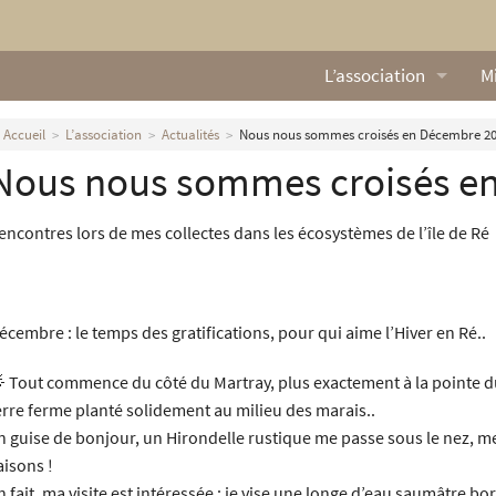
L’association
Mi
Qui sommes nous ?
L
Accueil
L’association
Actualités
Nous nous sommes croisés en Décembre 2
Nous nous sommes croisés e
Nos missions
Ga
Nos statuts
M
encontres lors de mes collectes dans les écosystèmes de l’île de Ré
Le Conseil d’Administr
Mi
Nos partenaires
écembre : le temps des gratifications, pour qui aime l’Hiver en Ré..
Nous contacter
 Tout commence du côté du Martray, plus exactement à la pointe 
erre ferme planté solidement au milieu des marais..
Actualités
n guise de bonjour, un Hirondelle rustique me passe sous le nez, me 
aisons !
n fait, ma visite est intéressée : je vise une longe d’eau saumâtre b