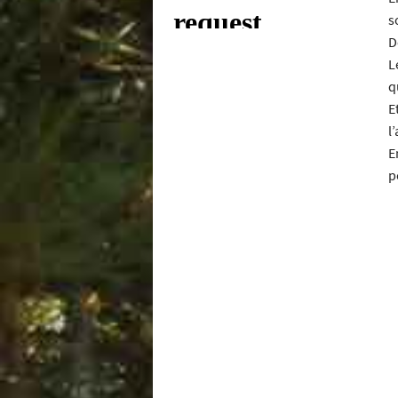
s
D
L
q
E
l
E
p