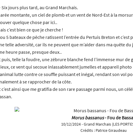
 Six jours plus tard, au Grand Marchais.
arée montante, un ciel de plomb et un vent de Nord-Est à la morsure 
rouver quelque chose par ici..
ais c’est bien ce que je cherche !
 ou 5 bateaux de pêche ratissent l’entrée du Pertuis Breton et c’es
ne telle adversité, car ils ne peuvent que m’aider dans ma quête du j
ne heure passe, presque deux..
t puis, telle la foudre, une zébrure blanche fend l’immense mur de gr
ieux, ce vent qui secoue inlassablement jumelles et appareil photo 
’animal lutte contre ce souffle puissant et inégal, rendant son vol po
inalement à se rapprocher de la côte.
t c’est ainsi que me gratifia de son rare passage parmi nous, un célè
assan.
Morus bassanus
- Fou de Bass
10/12/2024 - Grand Marchais (LES PORTE
Crédits :
Patrice Giraudeau