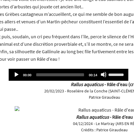
ortes d’arbustes qui jouxte cet ancien îlot..
es Grèbes castagneux m’accueillent, ce qui me semble de bon augure 
es allers et venues d’un Martin-pêcheur constituent l’essentiel de l’
ui passe..
t puis, soudain, un cri peu fréquent dans l’île, perce le silence de l’H
’animal est d’une discrétion proverbiale et, s’il se montre, ce ne sera
nfin, sa silhouette de Gallinule au long bec file furtivement entre le
our voir passer un Râle d’eau !
Audio
Use
Current
Total
00:00
00:14
time
duration
Player
Up/Down
Rallus aquaticus
- Râle d’eau (cr
Arrow
20/02/2023 - Roselière de la Conche (SAINT-CLÉM
keys
Patrice Giraudeau
to
increase
or
Rallus aquaticus
- Râle d’eau
decrease
04/12/2024 - Le Martray (ARS EN RÉ
volume.
Crédits :
Patrice Giraudeau