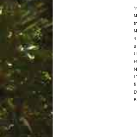
✨
M
t
M
4
u
U
E
M
L
f
E
B