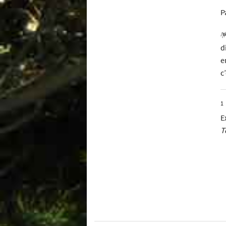
P

d
e
c
1
E
T