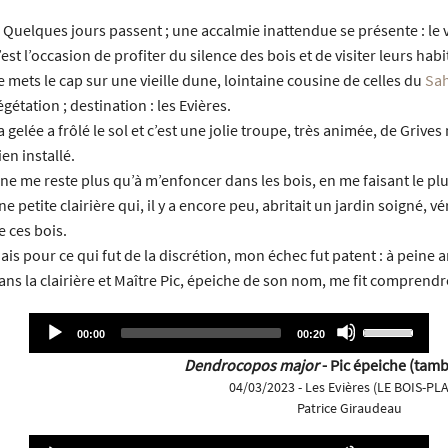
️ Quelques jours passent ; une accalmie inattendue se présente : le ve
’est l’occasion de profiter du silence des bois et de visiter leurs habi
e mets le cap sur une vieille dune, lointaine cousine de celles du
Sa
égétation ; destination : les Evières.
a gelée a frôlé le sol et c’est une jolie troupe, très animée, de Grive
ien installé.
l ne me reste plus qu’à m’enfoncer dans les bois, en me faisant le plu
ne petite clairière qui, il y a encore peu, abritait un jardin soigné, 
e ces bois.
ais pour ce qui fut de la discrétion, mon échec fut patent : à peine
ans la clairière et Maître Pic, épeiche de son nom, me fit comprend
Audio
Use
Current
Total
00:00
00:20
time
duration
Player
Up/Down
Dendrocopos major
- Pic épeiche (tam
Arrow
04/03/2023 - Les Evières (LE BOIS-PL
keys
Patrice Giraudeau
to
increase
Audio
Use