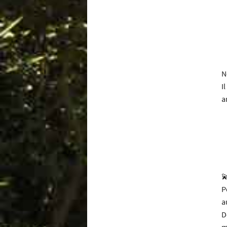
N
I
a

P
a
D
m