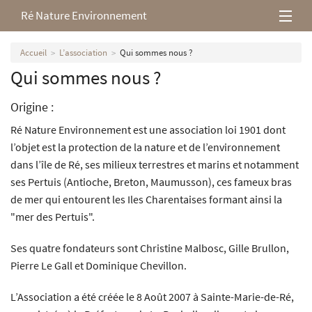
Ré Nature Environnement
L’association
Accueil
L’association
Qui sommes nous ?
Qui sommes nous ?
Milieux rétais
Origine :
Nos parutions
Ré Nature Environnement est une association loi 1901 dont
l’objet est la protection de la nature et de l’environnement
dans l’île de Ré, ses milieux terrestres et marins et notamment
ses Pertuis (Antioche, Breton, Maumusson), ces fameux bras
de mer qui entourent les Iles Charentaises formant ainsi la
"mer des Pertuis".
Ses quatre fondateurs sont Christine Malbosc, Gille Brullon,
Pierre Le Gall et Dominique Chevillon.
L’Association a été créée le 8 Août 2007 à Sainte-Marie-de-Ré,