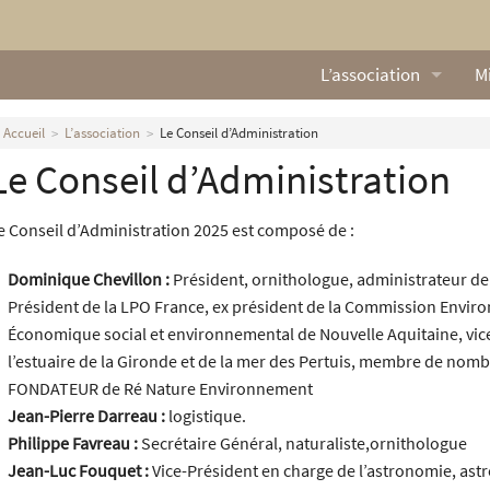
L’association
Mi
Qui sommes nous ?
L
Accueil
L’association
Le Conseil d’Administration
Le Conseil d’Administration
Nos missions
Ga
Nos statuts
M
e Conseil d’Administration 2025 est composé de :
Le Conseil d’Administr
Mi
Dominique Chevillon :
Président, ornithologue, administrateur de
Président de la LPO France, ex président de la Commission Enviro
Nos partenaires
Économique social et environnemental de Nouvelle Aquitaine, vic
l’estuaire de la Gironde et de la mer des Pertuis, membre de nom
Nous contacter
FONDATEUR de Ré Nature Environnement
Jean-Pierre Darreau :
logistique.
Actualités
Philippe Favreau :
Secrétaire Général, naturaliste,ornithologue
Jean-Luc Fouquet :
Vice-Président en charge de l’astronomie, astr