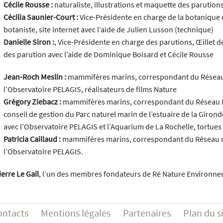
Cécile Rousse :
naturaliste, illustrations et maquette des parution
Cécilia Saunier-Court :
Vice-Présidente en charge de la botanique et
botaniste, site internet avec l’aide de Julien Lusson (technique)
Danielle Siron :
, Vice-Présidente en charge des parutions, Œillet
des parution avec l’aide de Dominique Boisard et Cécile Rousse
Jean-Roch Meslin :
mammifères marins, correspondant du Réseau 
l’Observatoire PELAGIS, réalisateurs de films Nature
Grégory Ziebacz :
mammifères marins, correspondant du Réseau 
conseil de gestion du Parc naturel marin de l’estuaire de la Gironde
avec l’Observatoire PELAGIS et l’Aquarium de La Rochelle, tortue
Patricia Caillaud :
mammifères marins, correspondant du Réseau na
l’Observatoire PELAGIS.
ierre Le Gall
, l’un des membres fondateurs de Ré Nature Environne
ontacts
Mentions légales
Partenaires
Plan du s