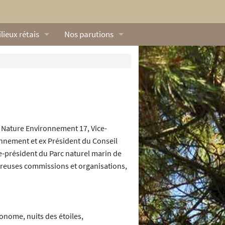
lieux rétais
Nos parutions
exique
Dossiers
lerie rétaise
L’Œillet des dunes
ilieux marins
Livres
ation
lieux terrestres
Vidéos naturalistes de Ré Nature Environnem
 Nature Environnement 17, Vice-
nnement et ex Président du Conseil
e-président du Parc naturel marin de
breuses commissions et organisations,
onome, nuits des étoiles,