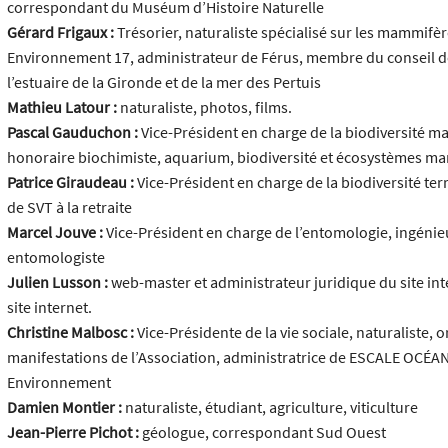
correspondant du Muséum d’Histoire Naturelle
Gérard Frigaux :
Trésorier, naturaliste spécialisé sur les mammifè
Environnement 17, administrateur de Férus, membre du conseil de
l’estuaire de la Gironde et de la mer des Pertuis
Mathieu Latour :
naturaliste, photos, films.
Pascal Gauduchon :
Vice-Président en charge de la biodiversité ma
honoraire biochimiste, aquarium, biodiversité et écosystèmes ma
Patrice Giraudeau :
Vice-Président en charge de la biodiversité ter
de SVT à la retraite
Marcel Jouve :
Vice-Président en charge de l’entomologie, ingénie
entomologiste
Julien Lusson :
web-master et administrateur juridique du site in
site internet.
Christine Malbosc :
Vice-Présidente de la vie sociale, naturaliste,
manifestations de l’Association, administratrice de ESCALE OCÉ
Environnement
Damien Montier :
naturaliste, étudiant, agriculture, viticulture
Jean-Pierre Pichot :
géologue, correspondant Sud Ouest