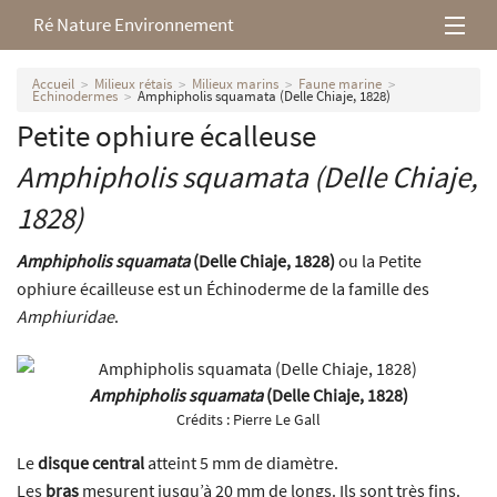
Ré Nature Environnement
L’association
Accueil
Milieux rétais
Milieux marins
Faune marine
Echinodermes
Amphipholis squamata (Delle Chiaje, 1828)
Petite ophiure écalleuse
Milieux rétais
Amphipholis squamata
(Delle Chiaje,
Nos parutions
1828)
Amphipholis squamata
(Delle Chiaje, 1828)
ou la Petite
ophiure écailleuse est un Échinoderme de la famille des
Amphiuridae
.
Amphipholis squamata
(Delle Chiaje, 1828)
Crédits :
Pierre Le Gall
Le
disque central
atteint 5 mm de diamètre.
Les
bras
mesurent jusqu’à 20 mm de longs. Ils sont très fins.