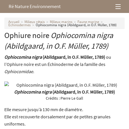
Ré Nature Environnement
L’association
Accueil
Milieux rétais
Milieux marins
Faune marine
Echinodermes
Ophiocomina nigra (Abildgaard, in O.F. Müller, 1789)
Ophiure noire
Ophiocomina nigra
Milieux rétais
(Abildgaard, in O.F. Müller, 1789)
Nos parutions
Ophiocomina nigra
(Abildgaard, in O.F. Müller, 1789)
ou
l’Ophiure noire est un Échinoderme de la famille des
Ophiocomidae
.
Ophiocomina nigra
(Abildgaard, in O.F. Müller, 1789)
Crédits :
Pierre Le Gall
Elle mesure jusqu’à 130 mm de diamètre.
Elle est recouverte dorsalement par de petites granules
uniformes.