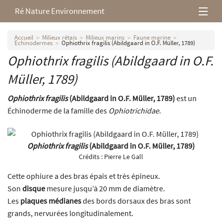
Ré Nature Environnement
L’association
Accueil
Milieux rétais
Milieux marins
Faune marine
Echinodermes
Ophiothrix fragilis (Abildgaard in O.F. Müller, 1789)
Ophiothrix fragilis
(Abildgaard in O.F.
Milieux rétais
Müller, 1789)
Nos parutions
Ophiothrix fragilis
(Abildgaard in O.F. Müller, 1789)
est un
Échinoderme de la famille des
Ophiotrichidae
.
Ophiothrix fragilis
(Abildgaard in O.F. Müller, 1789)
Crédits :
Pierre Le Gall
Cette ophiure a des bras épais et très épineux.
Son
disque
mesure jusqu’à 20 mm de diamètre.
Les
plaques médianes
des bords dorsaux des bras sont
grands, nervurées longitudinalement.