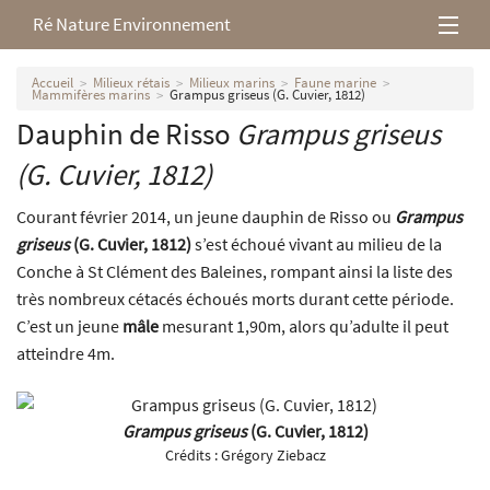
Ré Nature Environnement
L’association
Accueil
Milieux rétais
Milieux marins
Faune marine
Mammifères marins
Grampus griseus (G. Cuvier, 1812)
Dauphin de Risso
Grampus griseus
Milieux rétais
(G. Cuvier, 1812)
Nos parutions
Courant février 2014, un jeune dauphin de Risso ou
Grampus
griseus
(G. Cuvier, 1812)
s’est échoué vivant au milieu de la
Conche à St Clément des Baleines, rompant ainsi la liste des
très nombreux cétacés échoués morts durant cette période.
C’est un jeune
mâle
mesurant 1,90m, alors qu’adulte il peut
atteindre 4m.
Grampus griseus
(G. Cuvier, 1812)
Crédits :
Grégory Ziebacz