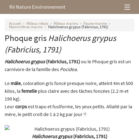
Ré Nature Environnement
L’association
Accueil
Milieux rétais
Milieux marins
Faune marine
Mammifères marins
Halichoerus grypus (Fabricius, 1791)
Phoque gris
Halichoerus grypus
Milieux rétais
(Fabricius, 1791)
Nos parutions
Halichoerus grypus
(Fabricius, 1791)
ou le Phoque gris est un
carnivore de la famille des
Pocidea
.
Le
mâle
, coloration gris foncé presque noire, atteint 4m et 500
kilos, la
femelle
plus claire avec des tâches foncées (2.2 m et
190 kg).
Leur
corps
est trapu et fusiforme, les yeux petits. Allaité par la
mère, le petit croît de 1 à 2 kg par jour !!
Halichoerus grypus
(Fabricius, 1791)