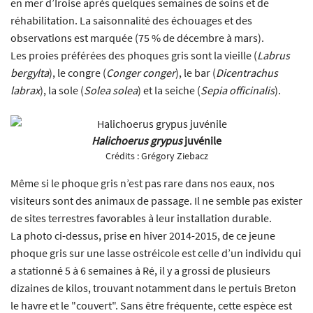
en mer d’Iroise après quelques semaines de soins et de
réhabilitation. La saisonnalité des échouages et des
observations est marquée (75 % de décembre à mars).
Les proies préférées des phoques gris sont la vieille (
Labrus
bergylta
), le congre (
Conger conger
), le bar (
Dicentrachus
labrax
), la sole (
Solea solea
) et la seiche (
Sepia officinalis
).
Halichoerus grypus
juvénile
Crédits :
Grégory Ziebacz
Même si le phoque gris n’est pas rare dans nos eaux, nos
visiteurs sont des animaux de passage. Il ne semble pas exister
de sites terrestres favorables à leur installation durable.
La photo ci-dessus, prise en hiver 2014-2015, de ce jeune
phoque gris sur une lasse ostréicole est celle d’un individu qui
a stationné 5 à 6 semaines à Ré, il y a grossi de plusieurs
dizaines de kilos, trouvant notamment dans le pertuis Breton
le havre et le "couvert". Sans être fréquente, cette espèce est