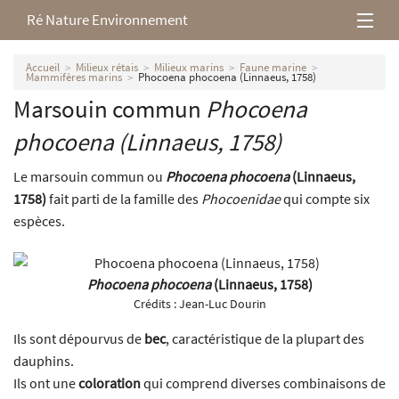
Ré Nature Environnement
L’association
Accueil
Milieux rétais
Milieux marins
Faune marine
Mammifères marins
Phocoena phocoena (Linnaeus, 1758)
Marsouin commun
Phocoena
Milieux rétais
phocoena
(Linnaeus, 1758)
Nos parutions
Le marsouin commun ou
Phocoena phocoena
(Linnaeus,
1758)
fait parti de la famille des
Phocoenidae
qui compte six
espèces.
Phocoena phocoena
(Linnaeus, 1758)
Crédits :
Jean-Luc Dourin
Ils sont dépourvus de
bec
, caractéristique de la plupart des
dauphins.
Ils ont une
coloration
qui comprend diverses combinaisons de