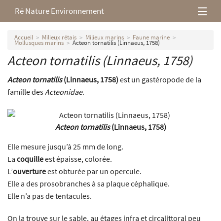
Ré Nature Environnement
L’association
Accueil
Milieux rétais
Milieux marins
Faune marine
Mollusques marins
Acteon tornatilis (Linnaeus, 1758)
Acteon tornatilis
(Linnaeus, 1758)
Milieux rétais
Acteon tornatilis
(Linnaeus, 1758)
est un gastéropode de la
Nos parutions
famille des
Acteonidae
.
Acteon tornatilis
(Linnaeus, 1758)
Elle mesure jusqu’à 25 mm de long.
La
coquille
est épaisse, colorée.
L’
ouverture
est obturée par un opercule.
Elle a des prosobranches à sa plaque céphalique.
Elle n’a pas de tentacules.
On la trouve sur le sable, au étages infra et circalittoral peu