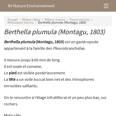
Ré Nature Environnement
L’association
Accueil
Milieux rétais
Milieux marins
Faune marine
Mollusques marins
Berthella plumula (Montagu, 1803)
Berthella plumula
(Montagu, 1803)
Milieux rétais
Berthella plumula
(Montagu, 1803)
est un gastéropode
Nos parutions
appartenant à la famille des
Pleurobranchidae
.
Il mesure jusqu’à 60 mm de long.
Il est ovale et convexe.
Le
pied
est visible postérieurement.
La
tête
a un voile buccal bien net et des rhinophores
enroulées saillants.
On le rencontre à l’étage infralittoral et un peu plus bas, sur
rochers.
Mots-clés