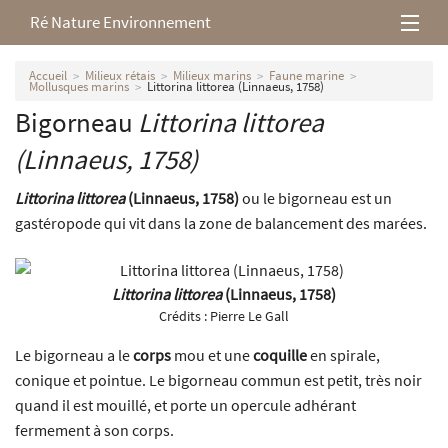
Ré Nature Environnement
L’association
Accueil
Milieux rétais
Milieux marins
Faune marine
Mollusques marins
Littorina littorea (Linnaeus, 1758)
Bigorneau
Littorina littorea
Milieux rétais
(Linnaeus, 1758)
Nos parutions
Littorina littorea
(Linnaeus, 1758)
ou le bigorneau est un
gastéropode qui vit dans la zone de balancement des marées.
Littorina littorea
(Linnaeus, 1758)
Crédits :
Pierre Le Gall
Le bigorneau a le
corps
mou et une
coquille
en spirale,
conique et pointue. Le bigorneau commun est petit, très noir
quand il est mouillé, et porte un opercule adhérant
fermement à son corps.