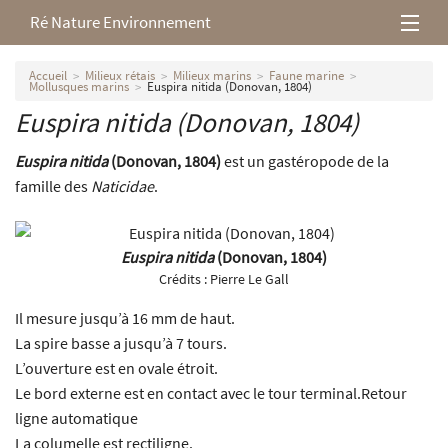
Ré Nature Environnement
L’association
Accueil
Milieux rétais
Milieux marins
Faune marine
Mollusques marins
Euspira nitida (Donovan, 1804)
Euspira nitida
(Donovan, 1804)
Milieux rétais
Euspira nitida
(Donovan, 1804)
est un gastéropode de la
Nos parutions
famille des
Naticidae
.
Euspira nitida
(Donovan, 1804)
Crédits :
Pierre Le Gall
Il mesure jusqu’à 16 mm de haut.
La spire basse a jusqu’à 7 tours.
L’ouverture est en ovale étroit.
Le bord externe est en contact avec le tour terminal.Retour
ligne automatique
La columelle est rectiligne.