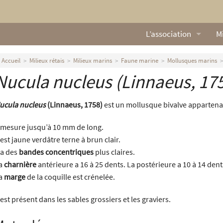
L’association
Mi
Qui sommes nous ?
L
Accueil
Milieux rétais
Milieux marins
Faune marine
Mollusques marins
Nucula nucleus
(Linnaeus, 17
Nos missions
Ga
Nos statuts
M
ucula nucleus
(Linnaeus, 1758)
est un mollusque bivalve appartenan
Le Conseil d’Administr
Mi
l mesure jusqu’à 10 mm de long.
l est jaune verdâtre terne à brun clair.
Nos partenaires
l a des
bandes concentriques
plus claires.
a
charnière
antérieure a 16 à 25 dents. La postérieure a 10 à 14 dent
Nous contacter
a
marge
de la coquille est crénelée.
Actualités
l est présent dans les sables grossiers et les graviers.