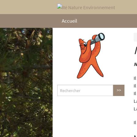
Accueil
N
I
I
I
L
L
I