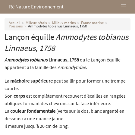
Ré Nature Environnement
L’association
Accueil
Milieux rétais
Milieux marins
Faune marine
Poissons
Ammodytes tobianus Linnaeus, 1758
Lançon équille
Ammodytes tobianus
Milieux rétais
Linnaeus, 1758
Nos parutions
Ammodytes tobianus
Linnaeus, 1758
ou le Lançon équille
appartient à la famille des
Ammodytidae
.
La
mâchoire supérieure
peut saillir pour former une trompe
courte.
Son
corps
est complètement recouvert d’écailles en rangées
obliques formant des chevrons sur la face inférieure.
La
couleur fondamentale
(verte sur le dos, blanc argenté en
dessous) a une nuance jaune.
Il mesure jusqu’à 20 cm de long.