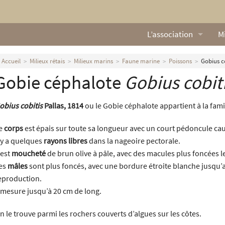
L’association
Mi
Qui sommes nous ?
L
Accueil
Milieux rétais
Milieux marins
Faune marine
Poissons
Gobius co
Gobie céphalote
Gobius cobit
Nos missions
Ga
Nos statuts
M
obius cobitis
Pallas, 1814
ou le Gobie céphalote appartient à la fami
Le Conseil d’Administr
Mi
e
corps
est épais sur toute sa longueur avec un court pédoncule cau
l y a quelques
rayons libres
dans la nageoire pectorale.
Nos partenaires
l est
moucheté
de brun olive à pâle, avec des macules plus foncées le
es
mâles
sont plus foncés, avec une bordure étroite blanche jusqu’
Nous contacter
eproduction.
l mesure jusqu’à 20 cm de long.
Actualités
n le trouve parmi les rochers couverts d’algues sur les côtes.