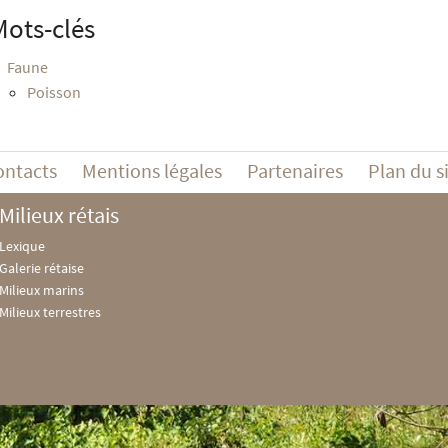
Mots-clés
Faune
Poisson
ontacts
Mentions légales
Partenaires
Plan du s
Milieux rétais
Lexique
Galerie rétaise
Milieux marins
Milieux terrestres