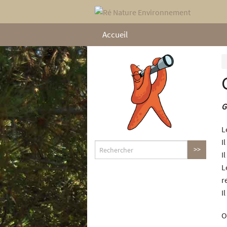
Accueil
G
L
I
I
L
r
I
O