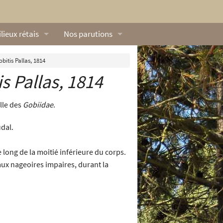
lieux rétais
Nos parutions
exique
Dossiers
bitis Pallas, 1814
is
Pallas, 1814
lerie rétaise
L’Œillet des dunes
ilieux marins
Livres
lle des
Gobiidae
.
ation
lieux terrestres
Vidéos naturalistes de Ré Nature Environnem
dal.
 long de la moitié inférieure du corps.
aux nageoires impaires, durant la