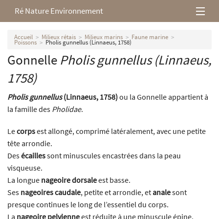
Ré Nature Environnement
L’association
Accueil
Milieux rétais
Milieux marins
Faune marine
Poissons
Pholis gunnellus (Linnaeus, 1758)
Gonnelle
Pholis gunnellus
(Linnaeus,
Milieux rétais
1758)
Nos parutions
Pholis gunnellus
(Linnaeus, 1758)
ou la Gonnelle appartient à
la famille des
Pholidae
.
Le
corps
est allongé, comprimé latéralement, avec une petite
tête arrondie.
Des
écailles
sont minuscules encastrées dans la peau
visqueuse.
La longue
nageoire dorsale
est basse.
Ses
nageoires caudale
, petite et arrondie, et
anale
sont
presque continues le long de l’essentiel du corps.
La
nageoire pelvienne
est réduite à une minuscule épine.