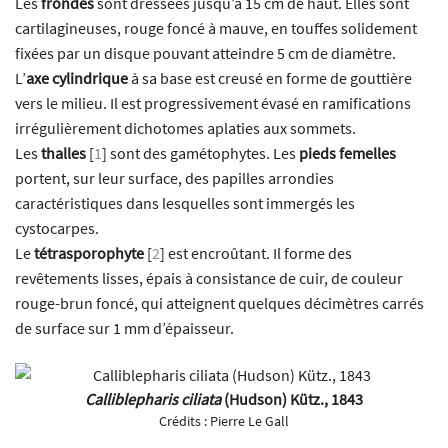
Les
frondes
sont dressées jusqu’à 15 cm de haut. Elles sont
cartilagineuses, rouge foncé à mauve, en touffes solidement
fixées par un disque pouvant atteindre 5 cm de diamètre.
L’
axe cylindrique
à sa base est creusé en forme de gouttière
vers le milieu. Il est progressivement évasé en ramifications
irrégulièrement dichotomes aplaties aux sommets.
Les
thalles
[
1
]
sont des gamétophytes. Les
pieds femelles
portent, sur leur surface, des papilles arrondies
caractéristiques dans lesquelles sont immergés les
cystocarpes.
Le
tétrasporophyte
[
2
]
est encroûtant. Il forme des
revêtements lisses, épais à consistance de cuir, de couleur
rouge-brun foncé, qui atteignent quelques décimètres carrés
de surface sur 1 mm d’épaisseur.
Calliblepharis ciliata
(Hudson) Kütz., 1843
Crédits :
Pierre Le Gall