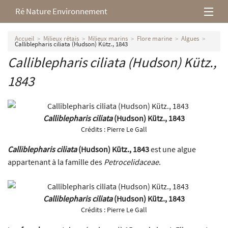
Ré Nature Environnement
L’association
Accueil
Milieux rétais
Milieux marins
Flore marine
Algues
Calliblepharis ciliata (Hudson) Kütz., 1843
Calliblepharis ciliata (Hudson) Kütz.,
Milieux rétais
1843
Nos parutions
Calliblepharis ciliata
(Hudson) Kütz., 1843
Crédits :
Pierre Le Gall
Calliblepharis ciliata
(Hudson) Kütz., 1843
est une algue
appartenant à la famille des
Petrocelidaceae
.
Calliblepharis ciliata
(Hudson) Kütz., 1843
Crédits :
Pierre Le Gall