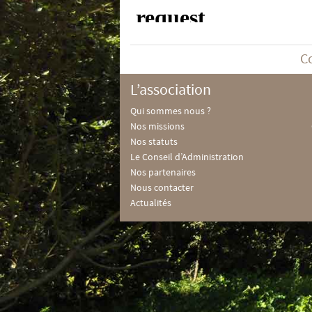
C
L’association
Qui sommes nous ?
Nos missions
Nos statuts
Le Conseil d’Administration
Nos partenaires
Nous contacter
Actualités