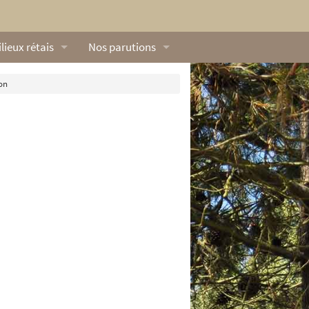
lieux rétais
Nos parutions
exique
Dossiers
on
lerie rétaise
L’Œillet des dunes
ilieux marins
Livres
ation
lieux terrestres
Vidéos naturalistes de Ré Nature Environnem