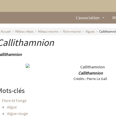
L’association
Mi
Qui sommes nous ?
L
Accueil
Milieux rétais
Milieux marins
Flore marine
Algues
Callithamni
Callithamnion
Nos missions
Ga
Nos statuts
M
allithamnion
Le Conseil d’Administr
Mi
Callithamnion
Nos partenaires
Crédits :
Pierre Le Gall
Nous contacter
Mots-clés
Actualités
Flore et Fonge
Algue
Algue rouge