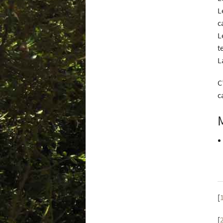
L
c
L
t
L
C
c
[
[