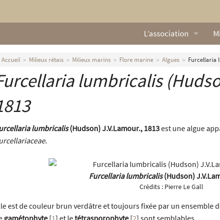
L’association
Mi
Qui sommes nous ?
L
Accueil
Milieux rétais
Milieux marins
Flore marine
Algues
Furcellaria 
Furcellaria lumbricalis (Hudso
Nos missions
Ga
Nos statuts
M
1813
Le Conseil d’Administr
Mi
urcellaria lumbricalis
(Hudson) J.V.Lamour., 1813
est une algue appa
urcellariaceae
.
Nos partenaires
Nous contacter
Furcellaria lumbricalis
(Hudson) J.V.Lam
Crédits :
Pierre Le Gall
Actualités
lle est de couleur brun verdâtre et toujours fixée par un ensemble
e
gamétophyte
[
1
]
et le
tétrasporophyte
[
2
]
sont semblables.