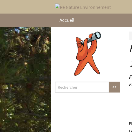
Accueil
F
F
E
L