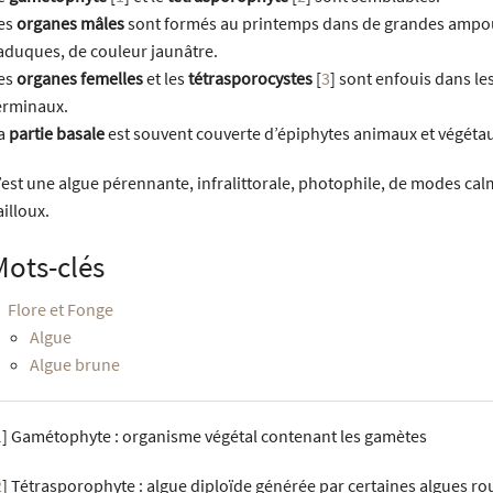
es
organes mâles
sont formés au printemps dans de grandes ampou
aduques, de couleur jaunâtre.
es
organes femelles
et les
tétrasporocystes
[
3
]
sont enfouis dans les
erminaux.
a
partie basale
est souvent couverte d’épiphytes animaux et végéta
’est une algue pérennante, infralittorale, photophile, de modes calm
ailloux.
Mots-clés
Flore et Fonge
Algue
Algue brune
1
]
Gamétophyte : organisme végétal contenant les gamètes
2
]
Tétrasporophyte : algue diploïde générée par certaines algues ro