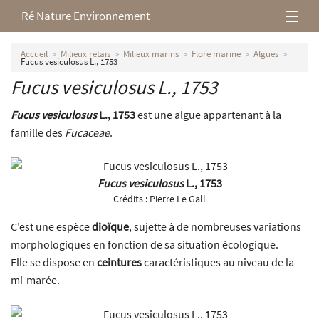
Ré Nature Environnement
L’association
Accueil
Milieux rétais
Milieux marins
Flore marine
Algues
Fucus vesiculosus L., 1753
Fucus vesiculosus L., 1753
Milieux rétais
Fucus vesiculosus
L., 1753
est une algue appartenant à la
Nos parutions
famille des
Fucaceae
.
Fucus vesiculosus
L., 1753
Crédits :
Pierre Le Gall
C’est une espèce
dioïque
, sujette à de nombreuses variations
morphologiques en fonction de sa situation écologique.
Elle se dispose en
ceintures
caractéristiques au niveau de la
mi-marée.