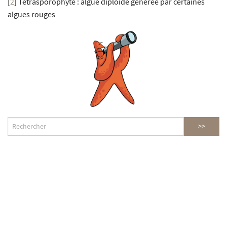
[
2
]
Tétrasporophyte : algue diploïde générée par certaines
algues rouges