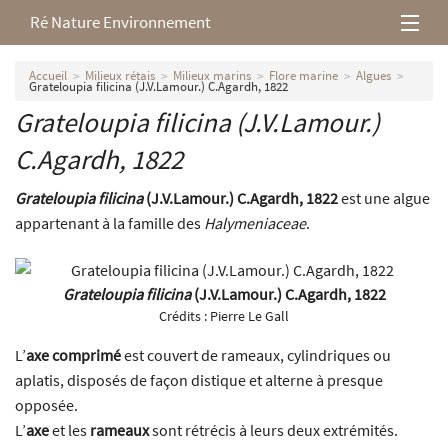
Ré Nature Environnement
L’association
Accueil
Milieux rétais
Milieux marins
Flore marine
Algues
Grateloupia filicina (J.V.Lamour.) C.Agardh, 1822
Grateloupia filicina (J.V.Lamour.)
Milieux rétais
C.Agardh, 1822
Nos parutions
Grateloupia filicina
(J.V.Lamour.) C.Agardh, 1822
est une algue
appartenant à la famille des
Halymeniaceae
.
Grateloupia filicina
(J.V.Lamour.) C.Agardh, 1822
Crédits :
Pierre Le Gall
L’
axe comprimé
est couvert de rameaux, cylindriques ou
aplatis, disposés de façon distique et alterne à presque
opposée.
L’
axe
et les
rameaux
sont rétrécis à leurs deux extrémités.