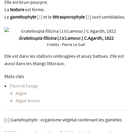
Elle est brun-pourpre.
La
texture
est ferme.
Le
gamétophyte
[
1
]
et le
tétrasporophyte
[
2
]
sont semblables.
Grateloupia filicina
(J.V.Lamour.) C.Agardh, 1822
Crédits :
Pierre Le Gall
Elle est dans les stations ombragées et assez battues. Elle est
aussi dans les étangs littoraux.
Mots-clés
Flore et Fonge
Algue
Algue brune
[
1
]
Gamétophyte : organisme végétal contenant les gamètes