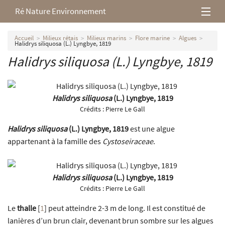
Ré Nature Environnement
L’association
Accueil
Milieux rétais
Milieux marins
Flore marine
Algues
Halidrys siliquosa (L.) Lyngbye, 1819
Halidrys siliquosa (L.) Lyngbye, 1819
Milieux rétais
Nos parutions
Halidrys siliquosa
(L.) Lyngbye, 1819
Crédits :
Pierre Le Gall
Halidrys siliquosa
(L.) Lyngbye, 1819
est une algue
appartenant à la famille des
Cystoseiraceae
.
Halidrys siliquosa
(L.) Lyngbye, 1819
Crédits :
Pierre Le Gall
Le
thalle
[
1
]
peut atteindre 2-3 m de long. Il est constitué de
lanières d’un brun clair, devenant brun sombre sur les algues