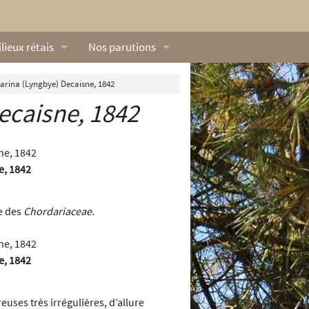
lieux rétais
Nos parutions
exique
Dossiers
arina (Lyngbye) Decaisne, 1842
ecaisne, 1842
lerie rétaise
L’Œillet des dunes
ilieux marins
Livres
e, 1842
ation
lieux terrestres
Vidéos naturalistes de Ré Nature Environnem
le des
Chordariaceae
.
e, 1842
euses très irrégulières, d’allure