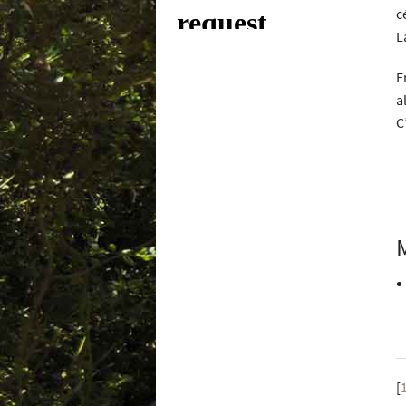
c
L
E
a
C
[