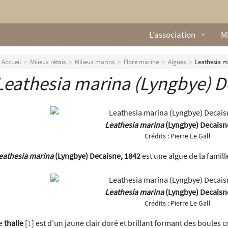
L’association
Mi
Qui sommes nous ?
L
Accueil
Milieux rétais
Milieux marins
Flore marine
Algues
Leathesia m
Leathesia marina (Lyngbye) D
Nos missions
Ga
Nos statuts
M
Leathesia marina
(Lyngbye) Decaisn
Le Conseil d’Administr
Mi
Crédits :
Pierre Le Gall
Nos partenaires
eathesia marina
(Lyngbye) Decaisne, 1842
est une algue de la famil
Nous contacter
Leathesia marina
(Lyngbye) Decaisn
Actualités
Crédits :
Pierre Le Gall
e
thalle
[
1
]
est d’un jaune clair doré et brillant formant des boules cr