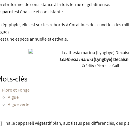
érébriforme, de consistance à la fois ferme et gélatineuse.
a
paroi
est épaisse et consistante.
n épiphyte, elle est sur les rebords à Corallines des cuvettes des mil
lgues.
’est une espèce annuelle et estivale.
Leathesia marina
(Lyngbye) Decaisn
Crédits :
Pierre Le Gall
Mots-clés
Flore et Fonge
Algue
Algue verte
1
]
Thalle : appareil végétatif plan, aux tissus peu différenciés, des p