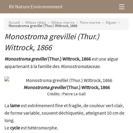
Ré Nature Environnement
L’association
Accueil
Milieux rétais
Milieux marins
Flore marine
Algues
Monostroma grevillei (Thur.) Wittrock, 1866
Monostroma grevillei (Thur.)
Milieux rétais
Wittrock, 1866
Nos parutions
Monostroma grevillei
(Thur.) Wittrock, 1866
est une algue
appartenant à la famille des
Monostromataceae
.
Monostroma grevillei
(Thur.) Wittrock, 1866
Crédits :
Pierre Le Gall
La
lame
est extrêmement fine et fragile, de couleur vert clair,
de forme variable, souvent déchiquetée, atteignant 10 cm de
long.
Le
cycle
est hétéromorphe.