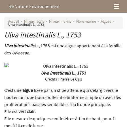
Ré Nature Environnement
L’association
Accueil
Milieux rétais
Milieux marins
Flore marine
Algues
Ulva intestinalis L., 1753
Ulva intestinalis L., 1753
Milieux rétais
Ulva intestinalis
L., 1753
est une algue appartenant à la famille
Nos parutions
des
Ulvaceae
.
Ulva intestinalis
L., 1753
Crédits :
Pierre Le Gall
C’est une
algue
fixée par un stipe atténué qui s’élargit vers le
haut en un tube boursouflé intestiniforme simple ou avec des
proliférations basales semblables à la fronde principale.
Elle est
vert clair
.
Elle mesure de quelques centimètres à 1 m de haut, pour 1
mm à 10 cm de large.