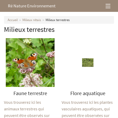
Ré Nature Environnement
L’association
Accueil
Milieux rétais
Milieux terrestres
Milieux terrestres
Milieux rétais
Nos parutions
Faune terrestre
Flore aquatique
Vous trouverez ici les
Vous trouverez ici les plantes
animaux terrestres qui
vasculaires aquatiques, qui
peuvent être observés sur
peuvent être observées sur