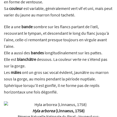
en forme de ventouse.
Sa
couleur
est variable, généralement vert vif et uni, mais peut
varier du jaune au marron foncé tacheté.
Elle a une
bande
sombre sur les flancs partant de l’œil,
recouvrant le tympan, et descendant le long du flanc jusqu’à
l’aine, celle-ci remontant presque toujours en virgule avant
l’aine.
Elle a aussi des
bandes
longitudinalement sur les pattes.
Elle est
blanchâtre
dessous. La couleur verte ne s’étend pas
sur la gorge.
Les
mâles
ont un gros sac vocal évident, jaunâtre ou marron
sous la gorge, au moins pendant la période nuptiale.
Sphérique lorsqu’il est gonflé, il ne forme pas de replis
horizontaux une fois dégonflé.
Hyla arborea
(Linnaeus, 1758)
Réserve Naturelle Nationale du Pinail - Vouneuil-sur-