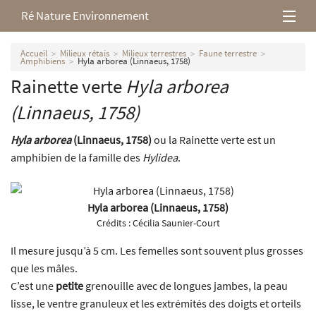
Ré Nature Environnement
L’association
Accueil
Milieux rétais
Milieux terrestres
Faune terrestre
Amphibiens
Hyla arborea (Linnaeus, 1758)
Rainette verte
Hyla arborea
Milieux rétais
(Linnaeus, 1758)
Nos parutions
Hyla arborea
(Linnaeus, 1758)
ou la Rainette verte est un
amphibien de la famille des
Hylidea
.
Hyla arborea (Linnaeus, 1758)
Crédits :
Cécilia Saunier-Court
Il mesure jusqu’à 5 cm. Les femelles sont souvent plus grosses
que les mâles.
C’est une
petite
grenouille avec de longues jambes, la peau
lisse, le ventre granuleux et les extrémités des doigts et orteils