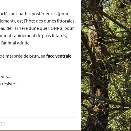
ortés aux pattes postérieures (pour
alement), est l’hôte des dunes littorales.
’eau de l’arrière dune que l’ONF a, pour
ennent rapidement de gros têtards,
 l’animal adulte.
âtre marbrée de brun, sa
face ventrale
nts...
résiste...
ite