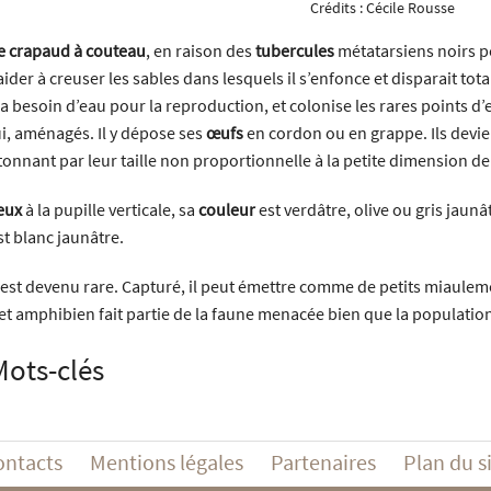
Crédits :
Cécile Rousse
e crapaud à couteau
, en raison des
tubercules
métatarsiens noirs p
’aider à creuser les sables dans lesquels il s’enfonce et disparait tot
l a besoin d’eau pour la reproduction, et colonise les rares points d
ui, aménagés. Il y dépose ses
œufs
en cordon ou en grappe. Ils devi
tonnant par leur taille non proportionnelle à la petite dimension de
eux
à la pupille verticale, sa
couleur
est verdâtre, olive ou gris jaun
st blanc jaunâtre.
l est devenu rare. Capturé, il peut émettre comme de petits miauleme
et amphibien fait partie de la faune menacée bien que la population 
Mots-clés
ontacts
Mentions légales
Partenaires
Plan du s