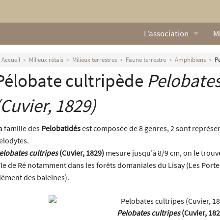
L’association
Mi
Qui sommes nous ?
L
Accueil
Milieux rétais
Milieux terrestres
Faune terrestre
Amphibiens
Pe
Pélobate cultripède
Pelobates
Nos missions
Ga
Nos statuts
M
(Cuvier, 1829)
Le Conseil d’Administr
Mi
a famille des
Pelobatidés
est composée de 8 genres, 2 sont représen
elodytes.
Nos partenaires
elobates cultripes
(Cuvier, 1829)
mesure jusqu’à 8/9 cm, on le trouve
’île de Ré notamment dans les forêts domaniales du Lisay (Les Portes
Nous contacter
lément des baleines).
Actualités
Pelobates cultripes
(Cuvier, 182