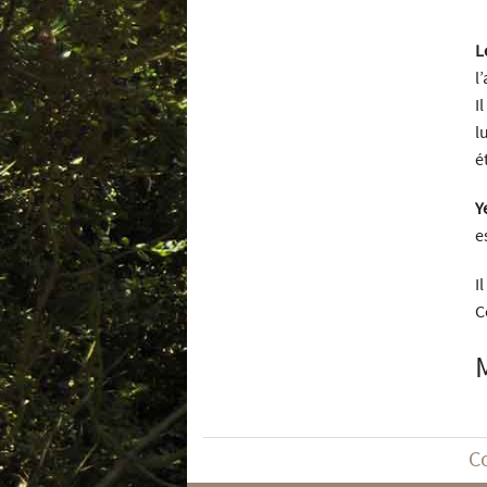
L
l
I
l
é
Y
e
I
C
C