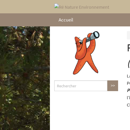
Accueil
L
P
P
l
C