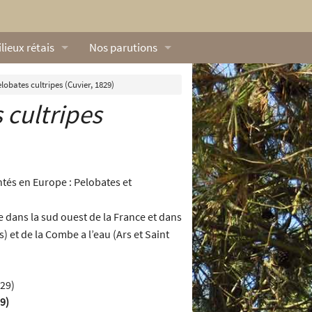
lieux rétais
Nos parutions
exique
Dossiers
lobates cultripes (Cuvier, 1829)
 cultripes
lerie rétaise
L’Œillet des dunes
ilieux marins
Livres
ation
lieux terrestres
Vidéos naturalistes de Ré Nature Environnem
tés en Europe : Pelobates et
 dans la sud ouest de la France et dans
) et de la Combe a l’eau (Ars et Saint
9)