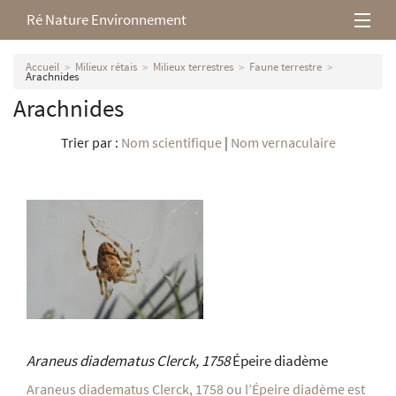
Ré Nature Environnement
L’association
Accueil
Milieux rétais
Milieux terrestres
Faune terrestre
Arachnides
Arachnides
Milieux rétais
Trier par :
Nom scientifique
|
Nom vernaculaire
Nos parutions
Araneus diadematus
Clerck, 1758
Épeire diadème
Araneus diadematus Clerck, 1758 ou l’Épeire diadème est