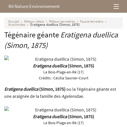
Ré Nature Environnement
L’association
Accueil
Milieux rétais
Milieux terrestres
Faune terrestre
Arachnides
Eratigena duellica (Simon, 1875)
Tégénaire géante
Eratigena duellica
Milieux rétais
(Simon, 1875)
Nos parutions
Eratigena duellica
(Simon, 1875)
Le Bois-Plage-en-Ré (17)
Crédits :
Cécilia Saunier-Court
Eratigena duellica
(Simon, 1875)
ou la Tégénaire géante est
une araignée de la famille des
Agelenidae
.
Eratigena duellica
(Simon, 1875)
Le Bois-Plage-en-Ré (17)