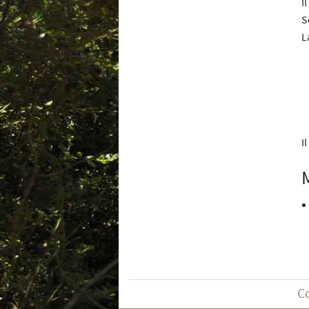
I
S
L
I
C