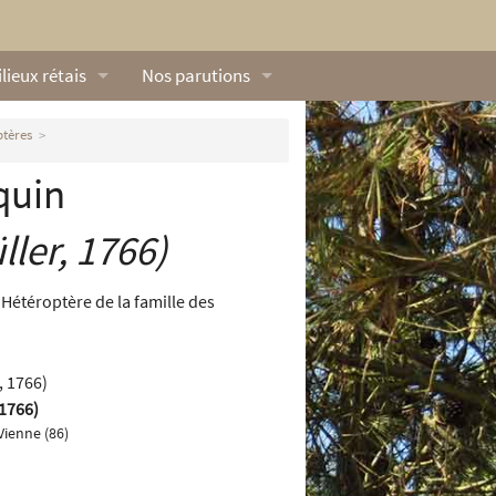
lieux rétais
Nos parutions
exique
Dossiers
tères
lerie rétaise
L’Œillet des dunes
quin
ilieux marins
Livres
ller, 1766)
ation
lieux terrestres
Vidéos naturalistes de Ré Nature Environnem
Hétéroptère de la famille des
 1766)
Vienne (86)