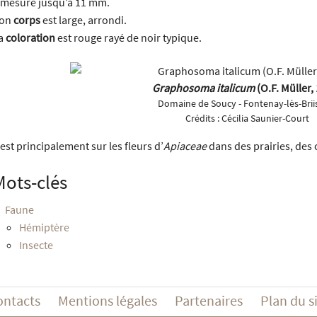
l mesure jusqu’à 11 mm.
on
corps
est large, arrondi.
a
coloration
est rouge rayé de noir typique.
Graphosoma italicum
(O.F. Müller,
Domaine de Soucy - Fontenay-lès-Briis
Crédits :
Cécilia Saunier-Court
l est principalement sur les fleurs d’
Apiaceae
dans des prairies, des c
Mots-clés
Faune
Hémiptère
Insecte
ontacts
Mentions légales
Partenaires
Plan du s