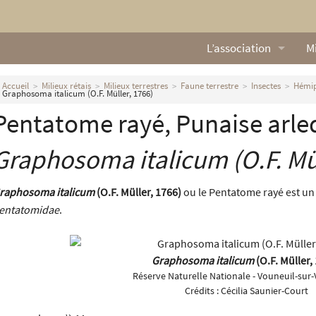
L’association
Mi
Qui sommes nous ?
L
Accueil
Milieux rétais
Milieux terrestres
Faune terrestre
Insectes
Hémip
Graphosoma italicum (O.F. Müller, 1766)
Nos missions
Ga
Pentatome rayé, Punaise arle
Nos statuts
M
Graphosoma italicum
(O.F. Mü
Le Conseil d’Administr
Mi
raphosoma italicum
(O.F. Müller, 1766)
ou le Pentatome rayé est un 
Nos partenaires
entatomidae
.
Nous contacter
Graphosoma italicum
(O.F. Müller,
Actualités
Réserve Naturelle Nationale - Vouneuil-sur-
Crédits :
Cécilia Saunier-Court