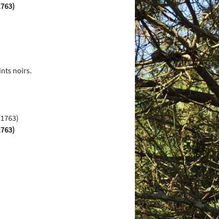
1763)
ints noirs.
1763)