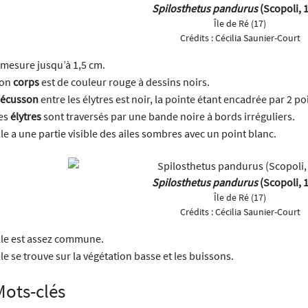
Spilosthetus pandurus
(Scopoli, 
Île de Ré (17)
Crédits :
Cécilia Saunier-Court
l mesure jusqu’à 1,5 cm.
on
corps
est de couleur rouge à dessins noirs.
écusson
entre les élytres est noir, la pointe étant encadrée par 2 po
es
élytres
sont traversés par une bande noire à bords irréguliers.
lle a une partie visible des ailes sombres avec un point blanc.
Spilosthetus pandurus
(Scopoli, 
Île de Ré (17)
Crédits :
Cécilia Saunier-Court
lle est assez commune.
lle se trouve sur la végétation basse et les buissons.
Mots-clés