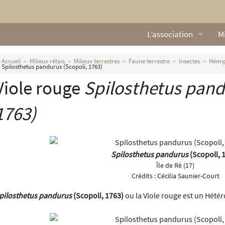
L’association
Mi
Qui sommes nous ?
L
Accueil
Milieux rétais
Milieux terrestres
Faune terrestre
Insectes
Hémip
Spilosthetus pandurus (Scopoli, 1763)
Nos missions
Ga
Viole rouge
Spilosthetus pan
Nos statuts
M
1763)
Le Conseil d’Administr
Mi
Nos partenaires
Spilosthetus pandurus
(Scopoli, 
Île de Ré (17)
Nous contacter
Crédits :
Cécilia Saunier-Court
Actualités
pilosthetus pandurus
(Scopoli, 1763)
ou la Viole rouge est un Hétér