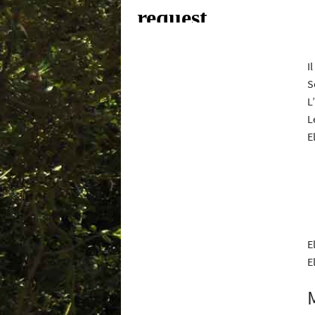
I
S
L’
L
E
E
E