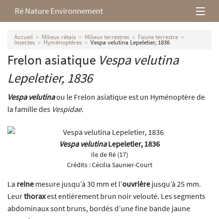
Ré Nature Environnement
L’association
Accueil
Milieux rétais
Milieux terrestres
Faune terrestre
Insectes
Hyménoptères
Vespa velutina Lepeletier, 1836
Frelon asiatique
Vespa velutina
Milieux rétais
Lepeletier, 1836
Nos parutions
Vespa velutina
ou le Frelon asiatique est un Hyménoptère de
la famille des
Vespidae
.
Vespa velutina
Lepeletier, 1836
Ile de Ré (17)
Crédits :
Cécilia Saunier-Court
La
reine
mesure jusqu’à 30 mm et l’
ouvrière
jusqu’à 25 mm.
Leur
thorax
est entièrement brun noir velouté. Les segments
abdominaux sont bruns, bordés d’une fine bande jaune