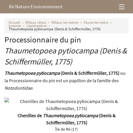
Ré Nature Environnement
L’association
Accueil
Milieux rétais
Milieux terrestres
Faune terrestre
Insectes
Lépidoptères
Thaumetopoea pytiocampa (Denis & Schiffermüller, 1775)
Milieux rétais
Processionnaire du pin
Thaumetopoea pytiocampa
(Denis &
Nos parutions
Schiffermüller, 1775)
Thaumetopoea pytiocampa
(Denis & Schiffermüller, 1775)
ou
la Processionnaire du pin est un papillon de la famille des
Notodontidae
.
Chenilles de
Thaumetopoea pytiocampa
(Denis &
Schiffermüller, 1775)
Île de Ré (17)