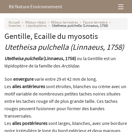
Ré Nature Environnement
L’association
Accueil
Milieux rétais
Milieux terrestres
Faune terrestre
Insectes
Lépidoptères
Utetheisa pulchella (Linnaeus, 1758)
Gentille, Ecaille du myosotis
Milieux rétais
Utetheisa pulchella
(Linnaeus, 1758)
Nos parutions
Utetheisa pulchella
(Linnaeus, 1758)
ou la Gentille est un
lépidoptère de la famille des
Arctiidae
.
Son
envergure
varie entre 29 et 42 mm de long.
Les
ailes antérieures
sont étroites, blanches ou crème avec un
motif variable de nombreuses petites taches noires situées
entre les taches rouge vif de plus grande taille. Ces taches
rouges peuvent fusionner pour former des bandes
transversales.
Les
ailes postérieures
sont larges, blanches, avec une bordure
noire irrégulière le long du bord extérieur et deux marques