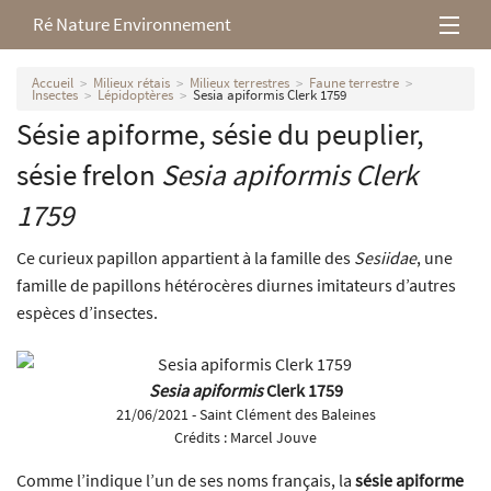
Ré Nature Environnement
L’association
Accueil
Milieux rétais
Milieux terrestres
Faune terrestre
Insectes
Lépidoptères
Sesia apiformis Clerk 1759
Sésie apiforme, sésie du peuplier,
Milieux rétais
sésie frelon
Sesia apiformis
Clerk
Nos parutions
1759
Ce curieux papillon appartient à la famille des
Sesiidae
, une
famille de papillons hétérocères diurnes imitateurs d’autres
espèces d’insectes.
Sesia apiformis
Clerk 1759
21/06/2021 - Saint Clément des Baleines
Crédits :
Marcel Jouve
Comme l’indique l’un de ses noms français, la
sésie apiforme