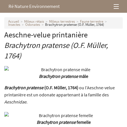
Ré Nature Environnement
L’association
Accueil
Milieux rétais
Milieux terrestres
Faune terrestre
Insectes
Odonates
Brachytron pratense (O.F. Müller, 1764)
Aeschne-velue printanière
Milieux rétais
Brachytron pratense
(O.F. Müller,
Nos parutions
1764)
Brachytron pratense
mâle
Brachytron pratense
(O.F. Müller, 1764)
ou l’Aeschne-velue
printanière est un odonate appartenant à la famille des
Aeschnidae
.
Brachytron pratense
femelle