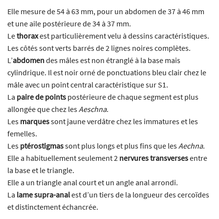
Elle mesure de 54 à 63 mm, pour un abdomen de 37 à 46 mm
et une aile postérieure de 34 à 37 mm.
Le
thorax
est particulièrement velu à dessins caractéristiques.
Les côtés sont verts barrés de 2 lignes noires complètes.
L’
abdomen
des mâles est non étranglé à la base mais
cylindrique. Il est noir orné de ponctuations bleu clair chez le
mâle avec un point central caractéristique sur S1.
La
paire de points
postérieure de chaque segment est plus
allongée que chez les
Aeschna
.
Les
marques
sont jaune verdâtre chez les immatures et les
femelles.
Les
ptérostigmas
sont plus longs et plus fins que les
Aechna
.
Elle a habituellement seulement 2
nervures transverses
entre
la base et le triangle.
Elle a un triangle anal court et un angle anal arrondi.
La
lame supra-anal
est d’un tiers de la longueur des cercoïdes
et distinctement échancrée.