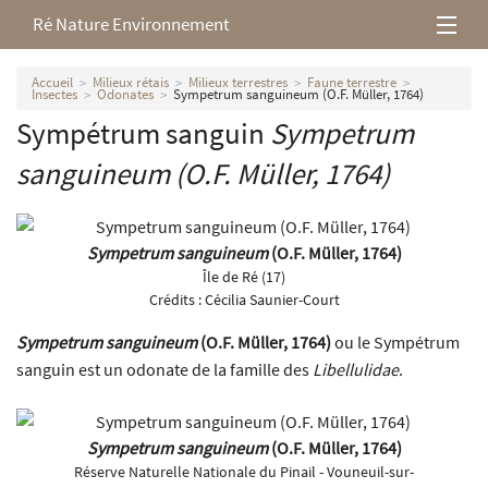
Ré Nature Environnement
L’association
Accueil
Milieux rétais
Milieux terrestres
Faune terrestre
Insectes
Odonates
Sympetrum sanguineum (O.F. Müller, 1764)
Sympétrum sanguin
Sympetrum
Milieux rétais
sanguineum
(O.F. Müller, 1764)
Nos parutions
Sympetrum sanguineum
(O.F. Müller, 1764)
Île de Ré (17)
Crédits :
Cécilia Saunier-Court
Sympetrum sanguineum
(O.F. Müller, 1764)
ou le Sympétrum
sanguin est un odonate de la famille des
Libellulidae
.
Sympetrum sanguineum
(O.F. Müller, 1764)
Réserve Naturelle Nationale du Pinail - Vouneuil-sur-