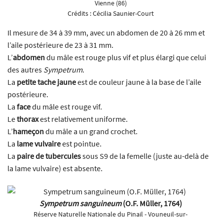
Vienne (86)
Crédits :
Cécilia Saunier-Court
Il mesure de 34 à 39 mm, avec un abdomen de 20 à 26 mm et
l’aile postérieure de 23 à 31 mm.
L’
abdomen
du mâle est rouge plus vif et plus élargi que celui
des autres
Sympetrum
.
La
petite tache jaune
est de couleur jaune à la base de l’aile
postérieure.
La
face
du mâle est rouge vif.
Le
thorax
est relativement uniforme.
L’
hameçon
du mâle a un grand crochet.
La
lame vulvaire
est pointue.
La
paire de tubercules
sous S9 de la femelle (juste au-delà de
la lame vulvaire) est absente.
Sympetrum sanguineum
(O.F. Müller, 1764)
Réserve Naturelle Nationale du Pinail - Vouneuil-sur-