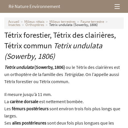
Ré Nature Environnement
L’association
Accueil
Milieux rétais
Milieux terrestres
Faune terrestre
Insectes
Orthoptères
Tetrix undulata (Sowerby, 1806)
Tétrix forestier, Tétrix des clairières,
Milieux rétais
Tétrix commun
Tetrix undulata
Nos parutions
(Sowerby, 1806)
Tetrix undulata
(Sowerby, 1806)
ou le Tétrix des clairières est
un orthoptère de la famille des
Tetrigidae
. On l’appelle aussi
Tétrix forestier ou Tétrix commun.
Il mesure jusqu’à 11 mm.
La
carène dorsale
est nettement bombée.
Les
fémurs postérieurs
sont environ trois fois plus longs que
larges.
Ses
ailes postérieures
sont deux fois plus longues que les