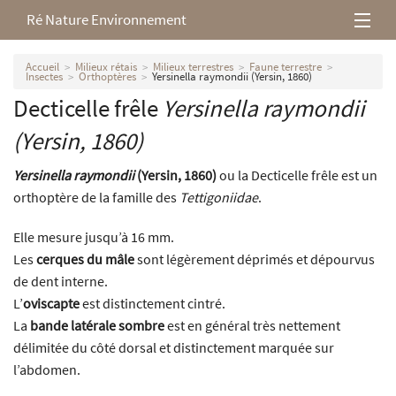
Ré Nature Environnement
L’association
Accueil
Milieux rétais
Milieux terrestres
Faune terrestre
Insectes
Orthoptères
Yersinella raymondii (Yersin, 1860)
Decticelle frêle
Yersinella raymondii
Milieux rétais
(Yersin, 1860)
Nos parutions
Yersinella raymondii
(Yersin, 1860)
ou la Decticelle frêle est un
orthoptère de la famille des
Tettigoniidae
.
Elle mesure jusqu’à 16 mm.
Les
cerques du mâle
sont légèrement déprimés et dépourvus
de dent interne.
L’
oviscapte
est distinctement cintré.
La
bande latérale sombre
est en général très nettement
délimitée du côté dorsal et distinctement marquée sur
l’abdomen.