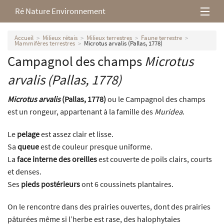
Ré Nature Environnement
L’association
Accueil
Milieux rétais
Milieux terrestres
Faune terrestre
Mammifères terrestres
Microtus arvalis (Pallas, 1778)
Campagnol des champs
Microtus
Milieux rétais
arvalis
(Pallas, 1778)
Nos parutions
Microtus arvalis
(Pallas, 1778)
ou le Campagnol des champs
est un rongeur, appartenant à la famille des
Muridea
.
Le
pelage
est assez clair et lisse.
Sa
queue
est de couleur presque uniforme.
La
face interne des oreilles
est couverte de poils clairs, courts
et denses.
Ses
pieds postérieurs
ont 6 coussinets plantaires.
On le rencontre dans des prairies ouvertes, dont des prairies
pâturées même si l’herbe est rase, des halophytaies