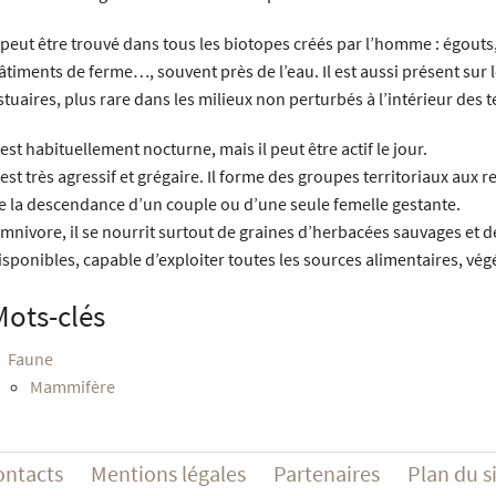
l peut être trouvé dans tous les biotopes créés par l’homme : égouts
âtiments de ferme…, souvent près de l’eau. Il est aussi présent sur 
stuaires, plus rare dans les milieux non perturbés à l’intérieur des t
l est habituellement nocturne, mais il peut être actif le jour.
l est très agressif et grégaire. Il forme des groupes territoriaux aux r
e la descendance d’un couple ou d’une seule femelle gestante.
mnivore, il se nourrit surtout de graines d’herbacées sauvages et de
isponibles, capable d’exploiter toutes les sources alimentaires, vég
Mots-clés
Faune
Mammifère
ontacts
Mentions légales
Partenaires
Plan du s