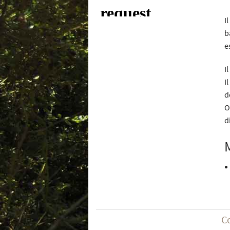
I
b
e
I
I
d
O
d
C