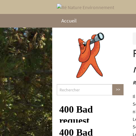
Accueil
R
I
S
n
L
S
L