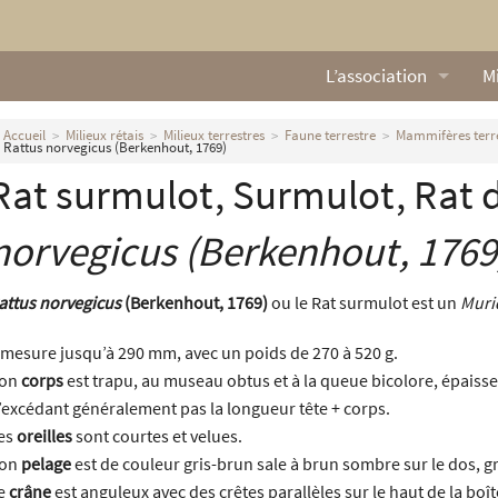
L’association
Mi
Qui sommes nous ?
L
Accueil
Milieux rétais
Milieux terrestres
Faune terrestre
Mammifères terr
Rattus norvegicus (Berkenhout, 1769)
Nos missions
Ga
Rat surmulot, Surmulot, Rat 
Nos statuts
M
norvegicus
(Berkenhout, 1769
Le Conseil d’Administr
Mi
attus norvegicus
(Berkenhout, 1769)
ou le Rat surmulot est un
Muri
Nos partenaires
l mesure jusqu’à 290 mm, avec un poids de 270 à 520 g.
Nous contacter
on
corps
est trapu, au museau obtus et à la queue bicolore, épaiss
’excédant généralement pas la longueur tête + corps.
Actualités
es
oreilles
sont courtes et velues.
on
pelage
est de couleur gris-brun sale à brun sombre sur le dos, gri
e
crâne
est anguleux avec des crêtes parallèles sur le haut de la boî